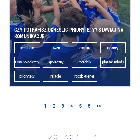
CZY POTRAFISZ OKREŚLIĆ PRIORYTETY? STAWIAJ NA
KOMUNIKACJĘ
Beckham
Owen
Lampard
Rooney
Psychologiczny
Społeczny
Poradnik
plaster miodu
priorytety
relacje
rodzic-trener
1
2
3
4
5
6
>>
ZOBACZ TEŻ