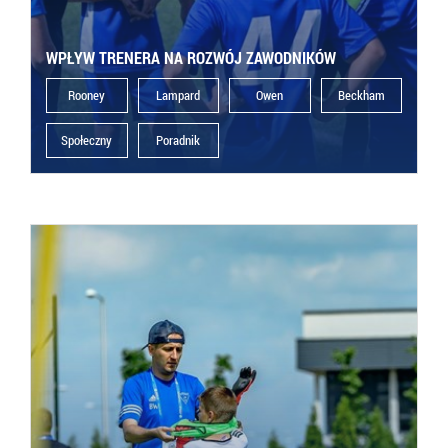
WPŁYW TRENERA NA ROZWÓJ ZAWODNIKÓW
Rooney
Lampard
Owen
Beckham
Społeczny
Poradnik