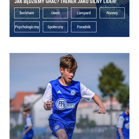
JAK BĘDZIEMY GRAĆ? TRENER JAKO SILNY LIDER!
Beckham
Owen
Lampard
Rooney
Psychologiczny
Społeczny
Poradnik