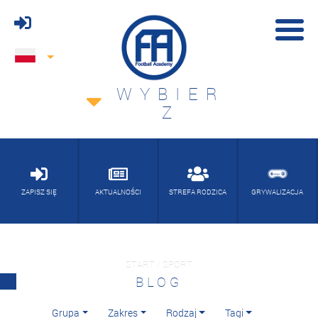
WYBIER
Z
ZAPISZ SIĘ
AKTUALNOŚCI
STREFA RODZICA
GRYWALIZACJA
START / SPORT
BLOG
Grupa
Zakres
Rodzaj
Tagi