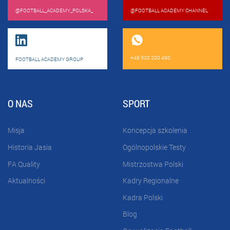
@FOOTBALL_ACADEMY_POLSKA_
@FOOTBALL ACADEMY CHANNEL
+48 500 200 490
FOOTBALL ACADEMY GROUP
O NAS
SPORT
Misja
Koncepcja szkolenia
Historia Jasia
Ogólnopolskie Testy
FA Quality
Mistrzostwa Polski
Aktualności
Kadry Regionalne
Kadra Polski
Blog