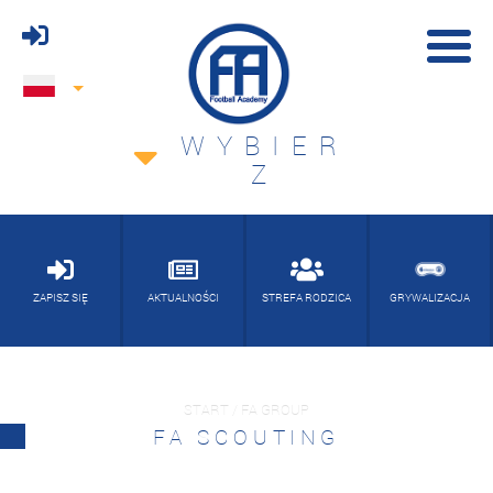
WYBIER
Z
ZAPISZ SIĘ
AKTUALNOŚCI
STREFA RODZICA
GRYWALIZACJA
START / FA GROUP
FA SCOUTING