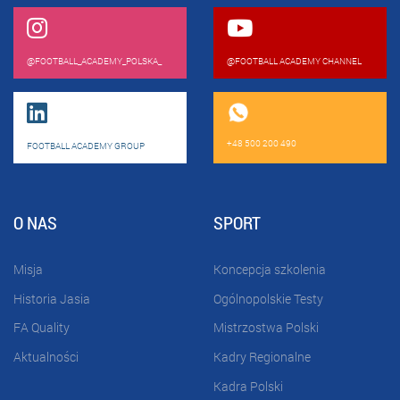
@FOOTBALL_ACADEMY_POLSKA_
@FOOTBALL ACADEMY CHANNEL
+48 500 200 490
FOOTBALL ACADEMY GROUP
O NAS
SPORT
Misja
Koncepcja szkolenia
Historia Jasia
Ogólnopolskie Testy
FA Quality
Mistrzostwa Polski
Aktualności
Kadry Regionalne
Kadra Polski