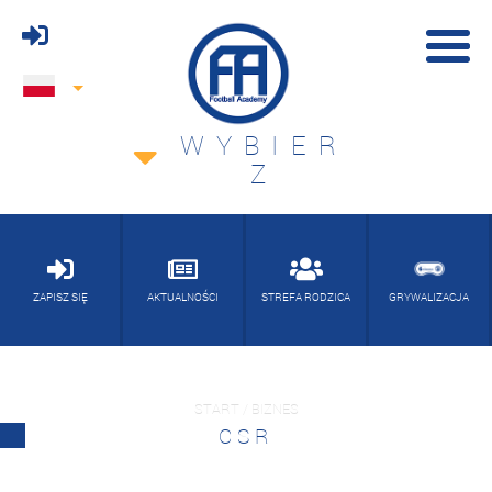
WYBIER
Z
ZAPISZ SIĘ
AKTUALNOŚCI
STREFA RODZICA
GRYWALIZACJA
START / BIZNES
CSR