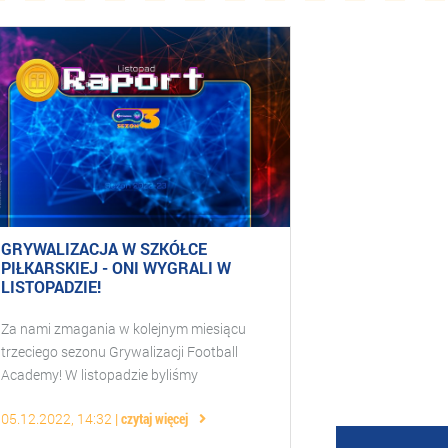
GRYWALIZACJA W SZKÓŁCE
PIŁKARSKIEJ - ONI WYGRALI W
LISTOPADZIE!
Za nami zmagania w kolejnym miesiącu
trzeciego sezonu Grywalizacji Football
Academy! W listopadzie byliśmy
świadkami dominacji jednego z
05.12.2022, 14:32
czytaj więcej
oddziałów w ogólnopolskim rankingu
zawodników! Ranking tr ...