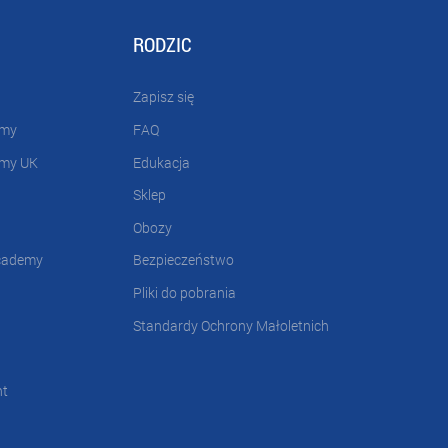
RODZIC
Zapisz się
emy
FAQ
emy UK
Edukacja
Sklep
Obozy
cademy
Bezpieczeństwo
Pliki do pobrania
Standardy Ochrony Małoletnich
nt