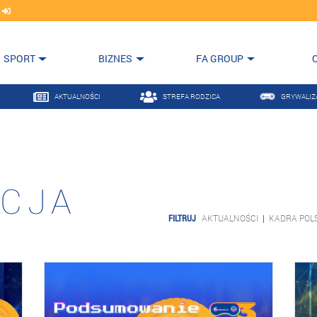
j
SPORT
BIZNES
FA GROUP
AKTUALNOŚCI
STREFA RODZICA
GRYWALIZ
CJA
FILTRUJ
AKTUALNOŚCI
|
KADRA POLS