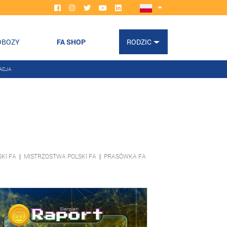
OBOZY
FA SHOP
RODZIC
ACJA
KI FA
|
MISTRZOSTWA POLSKI FA
|
PRASÓWKA FA