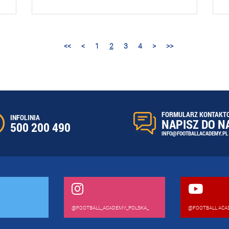
<<
<
1
2
3
4
>
>>
FORMULARZ KONTAKT
INFOLINIA
NAPISZ DO N
500 200 490
INFO@FOOTBALLACADEMY.PL
@FOOTBALL_ACADEMY_POLSKA_
@FOOTBALL ACA