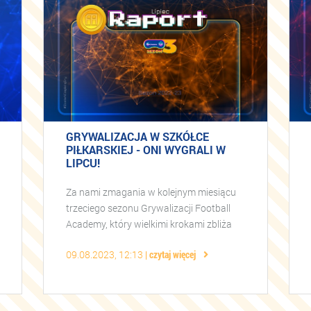
GRYWALIZACJA W SZKÓŁCE
PIŁKARSKIEJ - ONI WYGRALI W
LIPCU!
Za nami zmagania w kolejnym miesiącu
trzeciego sezonu Grywalizacji Football
Academy, który wielkimi krokami zbliża
się do końca! Przed nami już tylko
09.08.2023, 12:13
czytaj więcej
sierpniowa rywalizacja, po której
poznamy wi ...