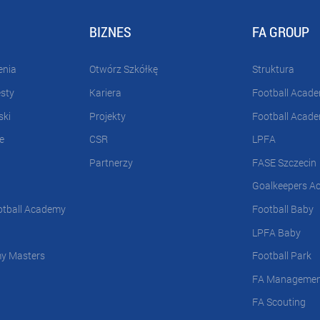
BIZNES
FA GROUP
enia
Otwórz Szkółkę
Struktura
esty
Kariera
Football Acad
ski
Projekty
Football Acad
e
CSR
LPFA
Partnerzy
FASE Szczecin
Goalkeepers A
otball Academy
Football Baby
LPFA Baby
my Masters
Football Park
FA Manageme
FA Scouting