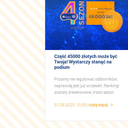
Część 45000 złotych może być
Twoja! Wystarczy stanąć na
podium
Prosimy nie regulować odbiorników,
naprawdę jest już wrzesień. Rankingi
zostały zresetowane, trzeci sezon
Grywalizacji Football Academy przeszedł
01.09.2023, 10:39
czytaj więcej
do lamusa i bardzo płynnie przechodzimy
do Grywa ...