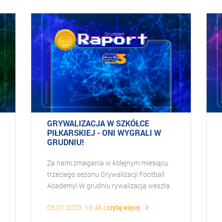
GRYWALIZACJA W SZKÓŁCE
PIŁKARSKIEJ - ONI WYGRALI W
GRUDNIU!
Za nami zmagania w kolejnym miesiącu
trzeciego sezonu Grywalizacji Football
Academy! W grudniu rywalizacja weszła
już na najwyższy poziom i byliśmy
05.01.2023, 13:46
czytaj więcej
świadkami niezwykłej walki o zwycięstwo
w każd ...