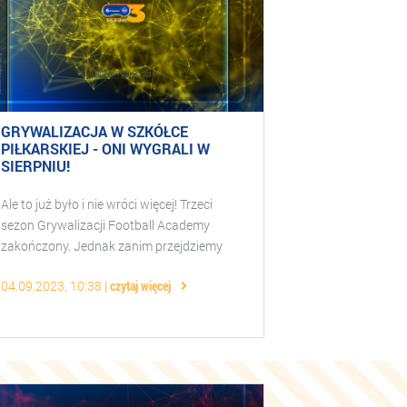
GRYWALIZACJA W SZKÓŁCE
PIŁKARSKIEJ - ONI WYGRALI W
SIERPNIU!
Ale to już było i nie wróci więcej! Trzeci
sezon Grywalizacji Football Academy
zakończony. Jednak zanim przejdziemy
do podsumowania sezonu, zobaczcie kto
04.09.2023, 10:38
czytaj więcej
poradził sobie najlepiej w sierpniowej r ...