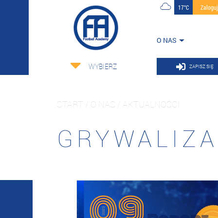
17°C
Zalogu
O NAS
WYBIERZ
ZAPISZ SIĘ
START / O NAS / AKTUALNOŚCI
GRYWALIZA