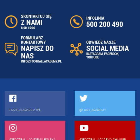
SKONTAKTUJ SIĘ
INFOLINIA
Z NAMI
500 200 490
8:00-15:00
FORMULARZ
ODWIEDŹ NASZE
KONTAKTOWY
SOCIAL MEDIA
NAPISZ DO
NAS
INSTAGRAM
,
FACEBOOK
,
YOUTUBE
INFO@FOOTBALLACADEMY.PL
FOOTBALACADEMYPL
@FOOT_ACADEMY
@FOOTBALL_ACADEMY_POLSKA_
@FOOTBALL ACADEMY CHANNEL