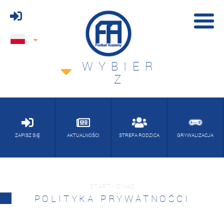
WYBIER
Z
ZAPISZ SIĘ
AKTUALNOŚCI
STREFA RODZICA
GRYWALIZACJA
START / O NAS
POLITYKA PRYWATNOŚCI