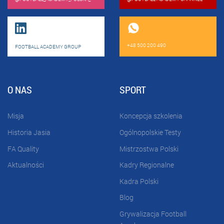
+48 500 200 490
FOOTBALL ACADEMY GROUP
O NAS
SPORT
Misja
Koncepcja szkolenia
Historia Jasia
Ogólnopolskie Testy
FA Quality
Mistrzostwa Polski
Aktualności
Kadry Regionalne
Kadra Polski
Blog
Grywalizacja Football