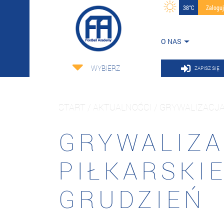
38°C
Zalogu
O NAS
WYBIERZ
ZAPISZ SIĘ
START / AKTUALNOŚCI / GRYWALIZACJ
GRYWALIZA
PIŁKARSKIE
GRUDZIEŃ