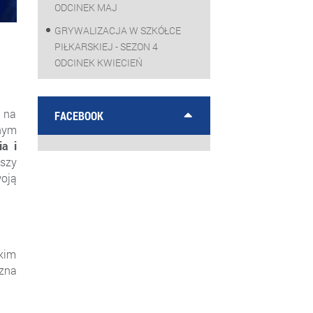
ODCINEK MAJ
GRYWALIZACJA W SZKÓŁCE
PIŁKARSKIEJ - SEZON 4
ODCINEK KWIECIEŃ
a na
FACEBOOK
nym
ia i
wszy
woją
kim
czna