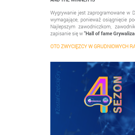
Wygrywanie jest zaprogramowane w DN
wymagające, ponieważ osiągnięcie po
Najlepszym zawodniczkom, zawodni
zapisanie się w
"Hall of fame Grywaliza
OTO ZWYCIĘZCY W GRUDNIOWYCH RA