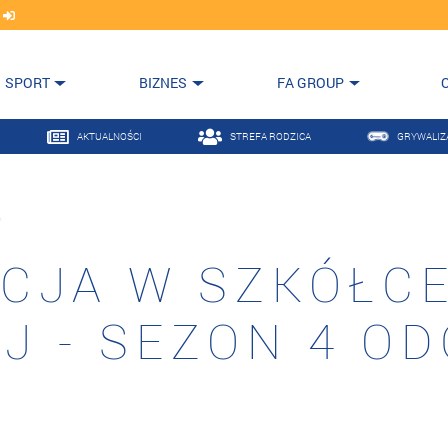
j
SPORT
BIZNES
FA GROUP
AKTUALNOŚCI
STREFA RODZICA
GRYWALIZ
A
CJA W SZKÓŁC
J - SEZON 4 O