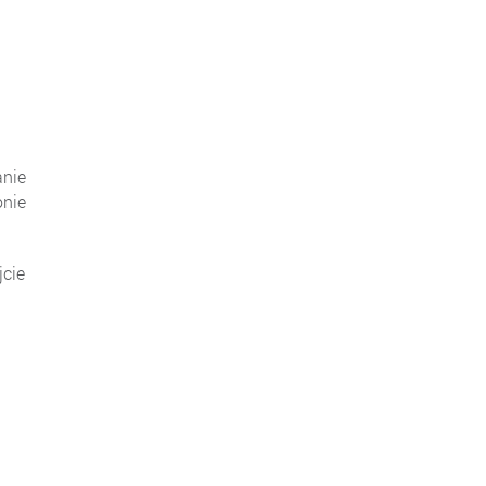
anie
nie
cie