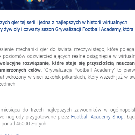
ch gier tej serii i jedna z najlepszych w historii wirtualnych
y żywioły i czwarty sezon Grywalizacji Football Academy, która
iesienie mechaniki gier do świata rzeczywistego, które poleg
 poziomów odzwierciedlających realne osiągnięcia w wirtual
olucyjne rozwiązanie, które staje się przyszłością nauczan
amierzonych celów.
"Grywalizacja Football Academy" to pier
tał wdrożony w sieci szkółek piłkarskich, który wszedł już w s
zednich!
 miesiąca do trzech najlepszych zawodników w ogólnopols
owe nagrody przygotowane przez
Football Academy Shop
. Łą
e ponad 45000 złotych!