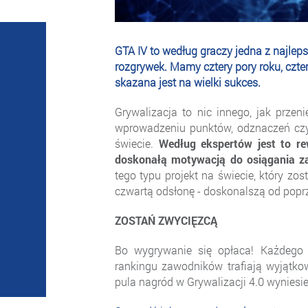
GTA IV to według graczy jedna z najlepszy
rozgrywek. Mamy cztery pory roku, czter
skazana jest na wielki sukces.
Grywalizacja to nic innego, jak przen
wprowadzeniu punktów, odznaczeń czy
świecie.
Według ekspertów jest to rew
doskonałą motywacją do osiągania z
tego typu projekt na świecie, który zos
czwartą odsłonę - doskonalszą od popr
ZOSTAŃ ZWYCIĘZCĄ
Bo wygrywanie się opłaca! Każdego
rankingu zawodników trafiają wyjątk
pula nagród w Grywalizacji 4.0 wyniesi