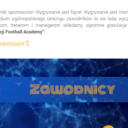
A sportowców! Wygrywanie jest fajne! Wygrywanie jest równ
dium ogólnopolskiego rankingu zawodników to nie lada wycz
kom, trenerom i managerom składamy ogromne gratulacje
cji Football Academy"
!
NKINGACH! 👇