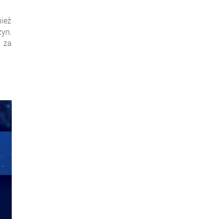
ież
yn.
 za