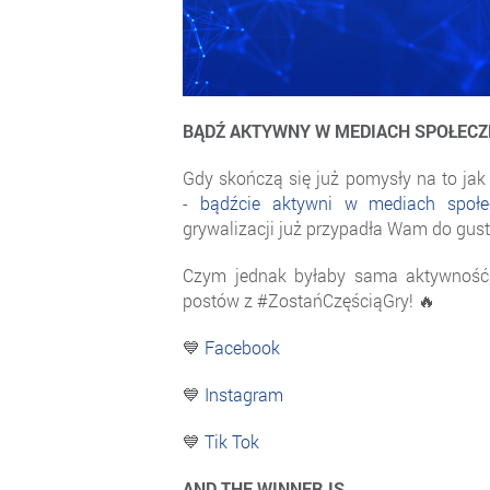
BĄDŹ AKTYWNY W MEDIACH SPOŁEC
Gdy skończą się już pomysły na to ja
-
bądźcie aktywni w mediach społec
grywalizacji już przypadła Wam do gust
Czym jednak byłaby sama aktywność, 
postów z #ZostańCzęściąGry! 🔥
💙
Facebook
💙
Instagram
💙
Tik Tok
AND THE WINNER IS