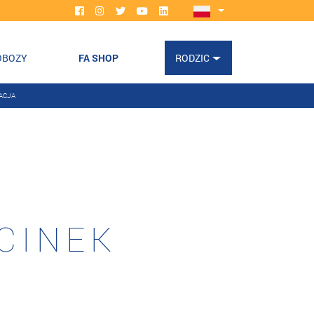
OBOZY
FA SHOP
RODZIC
ACJA
E
DCINEK