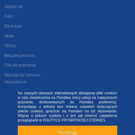
Zapisz się
FAQ
Edukacja
Sklep
Obozy
Bezpieczeństwo
Pliki do pobrania
Standardy Ochrony
Małoletnich
Na naszych stronach internetowych stosujemy pliki cookies
w celu świadczenia na Państwa rzecz usług na najwyższym
poziomie, dostosowanych do Państwa preferencji.
FAQ
RODO FA
Regulamin
Kontakt
Korzystając z witryny bez zmiany ustawień dotyczących
plików cookies, godzicie się Państwo na ich stosowanie.
Deklaracja dostępności
Więcej o plikach cookies i o tym jak zmienić ustawienia
Sprawdź naszą aplikację mobilną FA Group!
przeglądarki w
POLITYCE PRYWATNOŚCI COOKIES
2020 ©
FOOTBALL ACADEMY
| ul. Kowalska 2, 45-588 Opole
Akceptuję
Zainstaluj
Nie teraz
ALL RIGHTS RESERVED - WSZELKIE PRAWA ZASTRZEŻONE