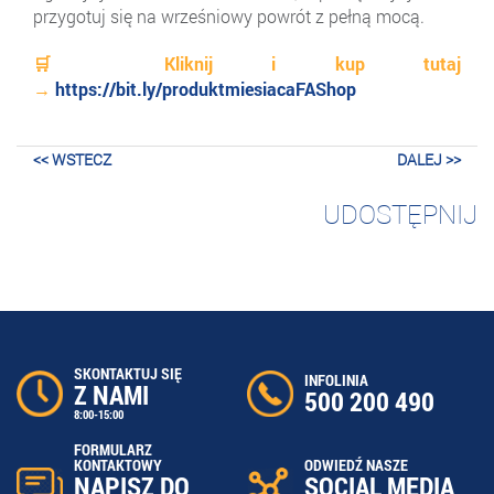
przygotuj się na wrześniowy powrót z pełną mocą.
🛒
Kliknij i kup tutaj
→
https://bit.ly/produktmiesiacaFAShop
<< WSTECZ
DALEJ >>
UDOSTĘPNIJ
SKONTAKTUJ SIĘ
INFOLINIA
Z NAMI
500 200 490
8:00-15:00
FORMULARZ
ODWIEDŹ NASZE
KONTAKTOWY
SOCIAL MEDIA
NAPISZ DO