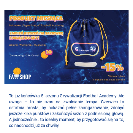
To już końcówka 5. sezonu Grywalizacji Football Academy! Ale
uwaga – to nie czas na zwalnianie tempa. Czerwiec to
ostatnia prosta, by pokazać pełne zaangażowanie, zdobyć
jeszcze kilka punktów i zakończyć sezon z podniesioną głową.
A jednocześnie… to idealny moment, by przygotować się na to,
co nadchodzi już za chwilę!