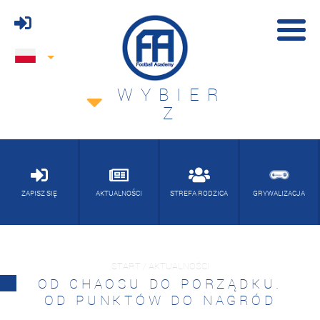
WYBIER
Z
ZAPISZ SIĘ
AKTUALNOŚCI
STREFA RODZICA
GRYWALIZACJA
START / AKTUALNOŚCI
OD CHAOSU DO PORZĄDKU.
OD PUNKTÓW DO NAGRÓD