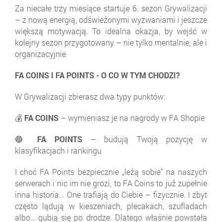
Za niecałe trzy miesiące startuje 6. sezon Grywalizacji
– z nową energią, odświeżonymi wyzwaniami i jeszcze
większą motywacją. To idealna okazja, by wejść w
kolejny sezon przygotowany – nie tylko mentalnie, ale i
organizacyjnie.
FA COINS I FA POINTS - O CO W TYM CHODZI?
W Grywalizacji zbierasz dwa typy punktów:
💰
FA COINS
– wymieniasz je na nagrody w FA Shopie
🔵
FA POINTS
– budują Twoją pozycję w
klasyfikacjach i rankingu
I choć FA Points bezpiecznie „leżą sobie” na naszych
serwerach i nic im nie grozi, to FA Coins to już zupełnie
inna historia... One trafiają do Ciebie – fizycznie. I zbyt
często lądują w kieszeniach, plecakach, szufladach
albo… gubią się po drodze. Dlatego właśnie powstała