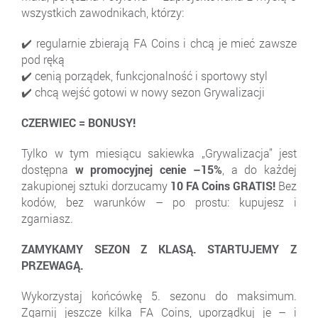
wszystkich zawodnikach, którzy:
✔️ regularnie zbierają FA Coins i chcą je mieć zawsze
pod ręką
✔️ cenią porządek, funkcjonalność i sportowy styl
✔️ chcą wejść gotowi w nowy sezon Grywalizacji
CZERWIEC = BONUSY!
Tylko w tym miesiącu sakiewka „Grywalizacja” jest
dostępna
w promocyjnej cenie –15%
, a do każdej
zakupionej sztuki dorzucamy
10 FA Coins GRATIS!
Bez
kodów, bez warunków – po prostu: kupujesz i
zgarniasz.
ZAMYKAMY SEZON Z KLASĄ. STARTUJEMY Z
PRZEWAGĄ.
Wykorzystaj końcówkę 5. sezonu do maksimum.
Zgarnij jeszcze kilka FA Coins, uporządkuj je – i